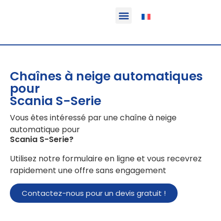
Fonction & Domaine d’application
Informations sur le produit
Véhicules équipables
Chaînes à neige automatiques
pour
Scania S-Serie
Vous êtes intéressé par une chaîne à neige
automatique pour
Scania S-Serie
?
Utilisez notre formulaire en ligne et vous recevrez
rapidement une offre sans engagement
Contactez-nous pour un devis gratuit !