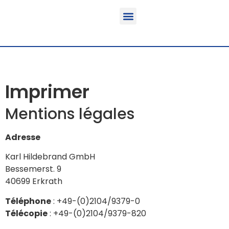
Fonction & Domaine d’application
Informations sur le produit
Véhicules équipables
Imprimer
Mentions légales
Adresse
Karl Hildebrand GmbH
Bessemerst. 9
40699 Erkrath
Téléphone
: +49-(0)2104/9379-0
Télécopie
: +49-(0)2104/9379-820