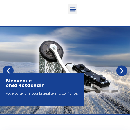
Fonction & Domaine d’application
Informations sur le produit
Véhicules équipables
Bienvenue
chez Rotachain
Votre partenaire pour la qualité et la confiance.