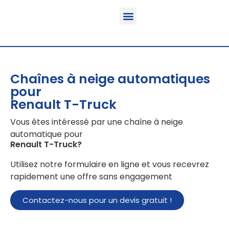
Fonction & Domaine d’application
Informations sur le produit
Véhicules équipables
Chaînes à neige automatiques
pour
Renault T-Truck
Vous êtes intéressé par une chaîne à neige
automatique pour
Renault T-Truck
?
Utilisez notre formulaire en ligne et vous recevrez
rapidement une offre sans engagement
Contactez-nous pour un devis gratuit !