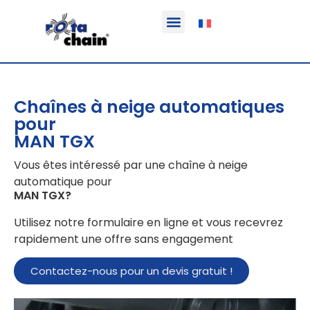
Fonction & Domaine d’application
Informations sur le produit
Véhicules équipables
Chaînes à neige automatiques
pour
MAN TGX
Vous êtes intéressé par une chaîne à neige
automatique pour
MAN TGX
?
Utilisez notre formulaire en ligne et vous recevrez
rapidement une offre sans engagement
Contactez-nous pour un devis gratuit !