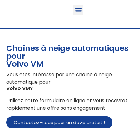
Fonction & Domaine d’application
Informations sur le produit
Véhicules équipables
Chaînes à neige automatiques
pour
Volvo VM
Vous êtes intéressé par une chaîne à neige
automatique pour
Volvo VM
?
Utilisez notre formulaire en ligne et vous recevrez
rapidement une offre sans engagement
Contactez-nous pour un devis gratuit !