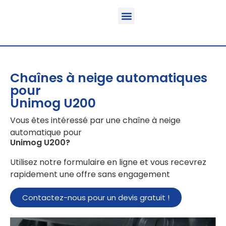
Fonction & Domaine d’application
Informations sur le produit
Véhicules équipables
Chaînes à neige automatiques
pour
Unimog U200
Vous êtes intéressé par une chaîne à neige
automatique pour
Unimog U200
?
Utilisez notre formulaire en ligne et vous recevrez
rapidement une offre sans engagement
Contactez-nous pour un devis gratuit !