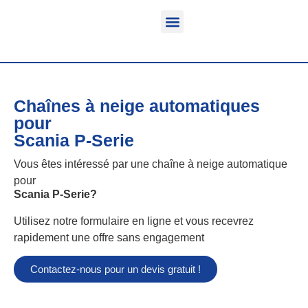
Fonction & Domaine d’application
Informations sur le produit
Véhicules équipables
Chaînes à neige automatiques
pour
Scania P-Serie
Vous êtes intéressé par une chaîne à neige automatique
pour
Scania P-Serie
?
Utilisez notre formulaire en ligne et vous recevrez
rapidement une offre sans engagement
Contactez-nous pour un devis gratuit !