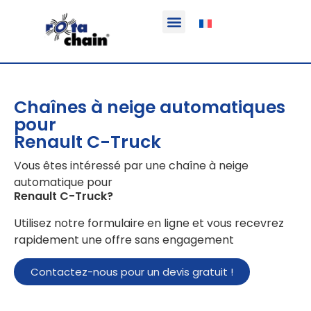
Fonction & Domaine d’application
Informations sur le produit
Véhicules équipables
Chaînes à neige automatiques
pour
Renault C-Truck
Vous êtes intéressé par une chaîne à neige
automatique pour
Renault C-Truck
?
Utilisez notre formulaire en ligne et vous recevrez
rapidement une offre sans engagement
Contactez-nous pour un devis gratuit !