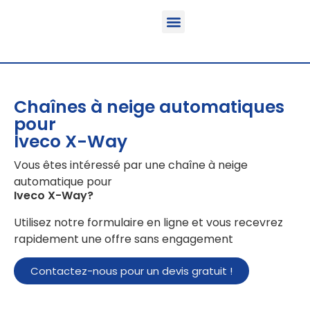
Fonction & Domaine d’application
Informations sur le produit
Véhicules équipables
Chaînes à neige automatiques
pour
Iveco X-Way
Vous êtes intéressé par une chaîne à neige
automatique pour
Iveco X-Way
?
Utilisez notre formulaire en ligne et vous recevrez
rapidement une offre sans engagement
Contactez-nous pour un devis gratuit !