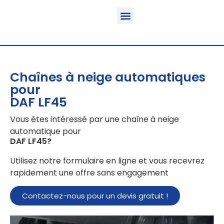
Fonction & Domaine d’application
Informations sur le produit
Véhicules équipables
Chaînes à neige automatiques
pour
DAF LF45
Vous êtes intéressé par une chaîne à neige
automatique pour
DAF LF45
?
Utilisez notre formulaire en ligne et vous recevrez
rapidement une offre sans engagement
Contactez-nous pour un devis gratuit !