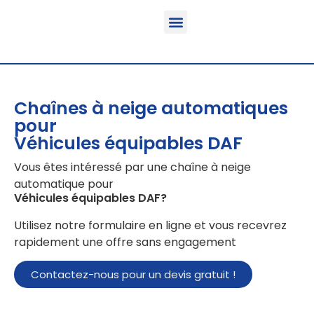
Fonction & Domaine d’application
Informations sur le produit
Véhicules équipables
Chaînes à neige automatiques
pour
Véhicules équipables DAF
Vous êtes intéressé par une chaîne à neige
automatique pour
Véhicules équipables DAF
?
Utilisez notre formulaire en ligne et vous recevrez
rapidement une offre sans engagement
Contactez-nous pour un devis gratuit !