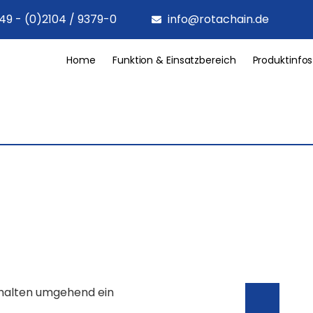
49 - (0)2104 / 9379-0
info@rotachain.de
Home
Funktion & Einsatzbereich
Produktinfos
rhalten umgehend ein