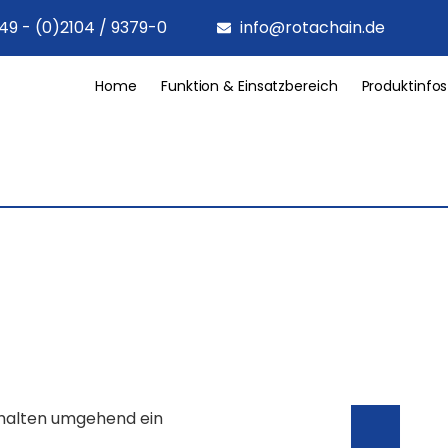
49 - (0)2104 / 9379-0
info@rotachain.de
Home
Funktion & Einsatzbereich
Produktinfos
rhalten umgehend ein